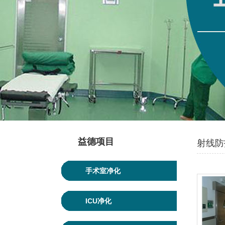
益德项目
射线防
手术室净化
ICU净化