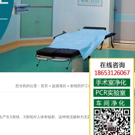
您当前的位置：
首页
»
益德项目
»
射线防护工程
中会产生X射线，X射线对人体有辐射。这种情况被称为无源