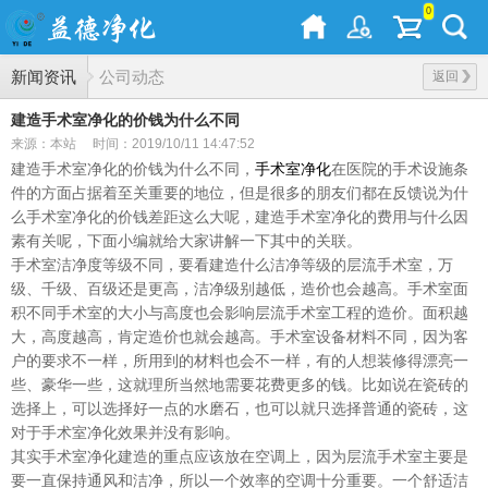
0
新闻资讯
公司动态
返回
建造手术室净化的价钱为什么不同
来源：本站
时间：2019/10/11 14:47:52
建造手术室净化的价钱为什么不同，
手术室净化
在医院的手术设施条
件的方面占据着至关重要的地位，但是很多的朋友们都在反馈说为什
么手术室净化的价钱差距这么大呢，建造手术室净化的费用与什么因
素有关呢，下面小编就给大家讲解一下其中的关联。
手术室洁净度等级不同，要看建造什么洁净等级的层流手术室，万
级、千级、百级还是更高，洁净级别越低，造价也会越高。手术室面
积不同手术室的大小与高度也会影响层流手术室工程的造价。面积越
大，高度越高，肯定造价也就会越高。手术室设备材料不同，因为客
户的要求不一样，所用到的材料也会不一样，有的人想装修得漂亮一
些、豪华一些，这就理所当然地需要花费更多的钱。比如说在瓷砖的
选择上，可以选择好一点的水磨石，也可以就只选择普通的瓷砖，这
对于手术室净化效果并没有影响。
其实手术室净化建造的重点应该放在空调上，因为层流手术室主要是
要一直保持通风和洁净，所以一个效率的空调十分重要。一个舒适洁