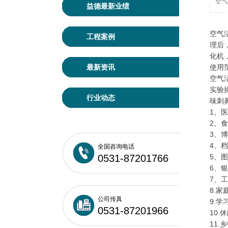
空气
益德最新业绩
空气
工程案例
理后
化机
最新资讯
使用
空气
实验
行业动态
味刺
1、
2、
3、
4、
全国咨询电话
0531-87201766
5、
6、
7、
8.
公司传真
9.
0531-87201966
10
11