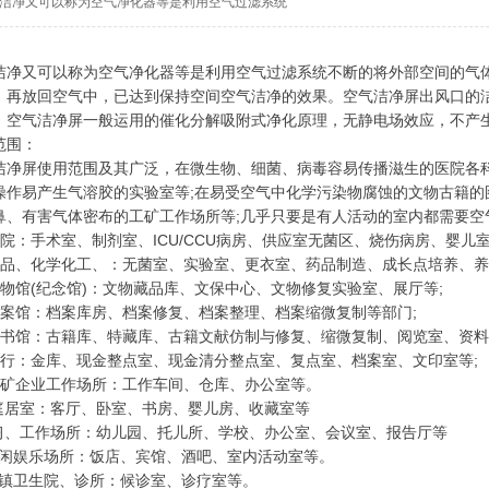
洁净又可以称为空气净化器等是利用空气过滤系统
洁净又可以称为空气净化器等是利用空气过滤系统不断的将外部空间的气
，再放回空气中，已达到保持空间空气洁净的效果。空气洁净屏出风口的洁
，空气洁净屏一般运用的催化分解吸附式净化原理，无静电场效应，不产
范围：
洁净屏使用范围及其广泛，在微生物、细菌、病毒容易传播滋生的医院各科
操作易产生气溶胶的实验室等;在易受空气中化学污染物腐蚀的文物古籍的
鼻、有害气体密布的工矿工作场所等;几乎只要是有人活动的室内都需要空
医院：手术室、制剂室、ICU/CCU病房、供应室无菌区、烧伤病房、婴儿
食品、化学化工、：无菌室、实验室、更衣室、药品制造、成长点培养、养
博物馆(纪念馆)：文物藏品库、文保中心、文物修复实验室、展厅等;
档案馆：档案库房、档案修复、档案整理、档案缩微复制等部门;
图书馆：古籍库、特藏库、古籍文献仿制与修复、缩微复制、阅览室、资料
银行：金库、现金整点室、现金清分整点室、复点室、档案室、文印室等;
工矿企业工作场所：工作车间、仓库、办公室等。
家庭居室：客厅、卧室、书房、婴儿房、收藏室等
学习、工作场所：幼儿园、托儿所、学校、办公室、会议室、报告厅等
.休闲娱乐场所：饭店、宾馆、酒吧、室内活动室等。
.乡镇卫生院、诊所：候诊室、诊疗室等。